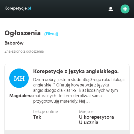
Korepetycje
.pl
Ogłoszenia
(Filtruj)
Baborów
Znaleziono
2
ogłoszenia
Korepetycje z języka angielskiego.
Dzień dobry, jestem studentką 3-ego roku filologii
angielskiej ? Oferuję korepetycje z języka
angielskiego dla klas 1-8 i klas licealnych w tym
Magdalena
maturalnych. Jestem cierpliwa i sama
przygotowuję materiały. Naj . . .
Lekcje online
Miejsce
Tak
U korepetytora
U ucznia