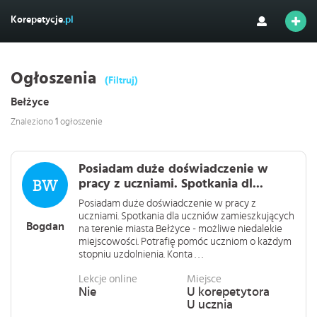
Korepetycje
.pl
Ogłoszenia
(Filtruj)
Bełżyce
Znaleziono
1
ogłoszenie
Posiadam duże doświadczenie w
pracy z uczniami. Spotkania dl...
Posiadam duże doświadczenie w pracy z
uczniami. Spotkania dla uczniów zamieszkujących
Bogdan
na terenie miasta Bełżyce - możliwe niedalekie
miejscowości. Potrafię pomóc uczniom o każdym
stopniu uzdolnienia. Konta . . .
Lekcje online
Miejsce
Nie
U korepetytora
U ucznia