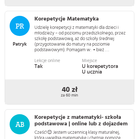
Korepetycje Matematyka
Udzielę korepetycji z matematyki dla dzieci i
młodzieży – od poziomu przedszkolnego, przez
szkołę podstawową, aż do szkoły średniej
Patryk
(przygotowanie do matury na poziomie
podstawowym). Pomagam w: • bież . . .
Lekcje online
Miejsce
Tak
U korepetytora
U ucznia
40 zł
za 60 min
Korepetycje z matematyki- szkoła
podstawowa | online lub z dojazdem
Cześć!😊 Jestem uczennicą klasy maturalnej,
która uwielbia matematykę i chętnie pomoże