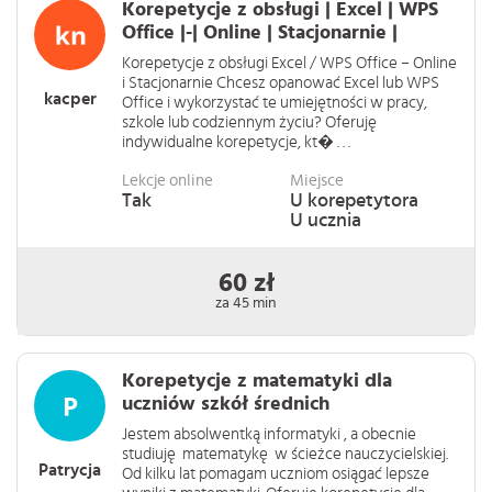
Korepetycje z obsługi | Excel | WPS
Office |-| Online | Stacjonarnie |
Korepetycje z obsługi Excel / WPS Office – Online
i Stacjonarnie Chcesz opanować Excel lub WPS
kacper
Office i wykorzystać te umiejętności w pracy,
szkole lub codziennym życiu? Oferuję
indywidualne korepetycje, kt� . . .
Lekcje online
Miejsce
Tak
U korepetytora
U ucznia
60 zł
za 45 min
Korepetycje z matematyki dla
uczniów szkół średnich
Jestem absolwentką informatyki , a obecnie
studiuję matematykę w ścieżce nauczycielskiej.
Patrycja
Od kilku lat pomagam uczniom osiągać lepsze