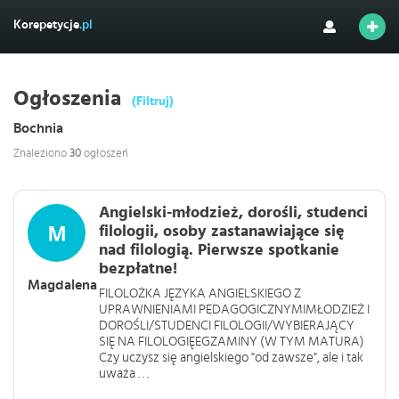
Korepetycje
.pl
Ogłoszenia
(Filtruj)
Bochnia
Znaleziono
30
ogłoszeń
Angielski-młodzież, dorośli, studenci
filologii, osoby zastanawiające się
nad filologią. Pierwsze spotkanie
bezpłatne!
Magdalena
FILOLOŻKA JĘZYKA ANGIELSKIEGO Z
UPRAWNIENIAMI PEDAGOGICZNYMIMŁODZIEŻ I
DOROŚLI/STUDENCI FILOLOGII/WYBIERAJĄCY
SIĘ NA FILOLOGIĘEGZAMINY (W TYM MATURA)
Czy uczysz się angielskiego "od zawsze", ale i tak
uważa . . .