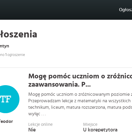
Ogłos
łoszenia
ntyn
ono
1
ogłoszenie
Mogę pomóc uczniom o zróżni
zaawansowania. P...
Mogę pomóc uczniom o zróżnicowanym poziomie 
Przeprowadzam lekcje z matematyki na wszystkich
technikum, liceum, matura rozszerzona, matura pod
wyłąc . . .
Teodor
Lekcje online
Miejsce
Nie
U korepetytora