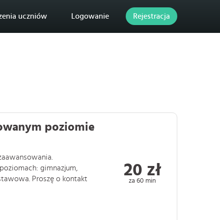
zenia uczniów
Logowanie
Rejestracja
cowanym poziomie
zaawansowania.
20 zł
 poziomach: gimnazjum,
stawowa. Proszę o kontakt
za 60 min