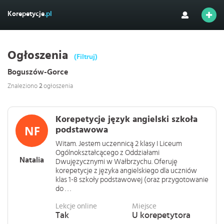
Korepetycje
.pl
Ogłoszenia
(Filtruj)
Boguszów-Gorce
Znaleziono
2
ogłoszenia
Korepetycje język angielski szkoła
podstawowa
Witam. Jestem uczennicą 2 klasy I Liceum
Ogólnokształcącego z Oddziałami
Natalia
Dwujęzycznymi w Wałbrzychu. Oferuję
korepetycje z języka angielskiego dla uczniów
klas 1-8 szkoły podstawowej (oraz przygotowanie
do . . .
Lekcje online
Miejsce
Tak
U korepetytora