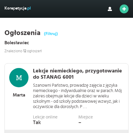
Korepetycje
.pl
Ogłoszenia
(Filtruj)
Bolesławiec
Znaleziono
12
ogłoszeń
Lekcje niemieckiego, przygotowanie
do STANAG 6001
Szanowni Państwo, prowadzę zajęcia z języka
niemieckiego - indywidualnie oraz w parach. Mój
Marta
zakres obejmuje lekcje dla dzieci w wieku
szkolnym - od szkoły podstawowej wzwyż, jak i
oczywiście dla dorosłych. P . . .
Lekcje online
Miejsce
Tak
–