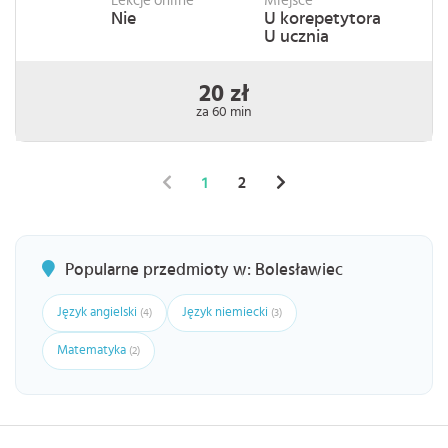
Lekcje online
Miejsce
Nie
U korepetytora
U ucznia
20 zł
za 60 min
1
2
Popularne przedmioty w: Bolesławiec
Język angielski
Język niemiecki
(4)
(3)
Matematyka
(2)