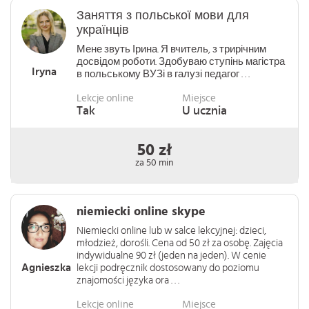
Заняття з польської мови для
українців
Мене звуть Ірина. Я вчитель, з трирічним
досвідом роботи. Здобуваю ступінь магістра
Iryna
в польському ВУЗі в галузі педагог . . .
Lekcje online
Miejsce
Tak
U ucznia
50 zł
za 50 min
niemiecki online skype
Niemiecki online lub w salce lekcyjnej: dzieci,
młodzież, dorośli. Cena od 50 zł za osobę. Zajęcia
indywidualne 90 zł (jeden na jeden). W cenie
Agnieszka
lekcji podręcznik dostosowany do poziomu
znajomości języka ora . . .
Lekcje online
Miejsce