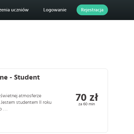
zenia uczniów
Logowanie
Rejestracja
ne - Student
70 zł
 świetnej atmosferze
! Jestem studentem II roku
za 60 min
 . .