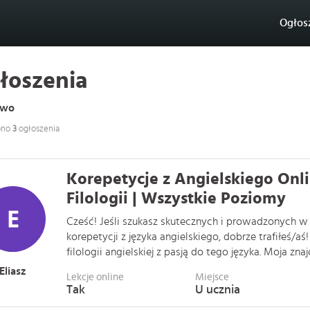
Ogłos
łoszenia
ewo
ono
3
ogłoszenia
Korepetycje z Angielskiego Onli
Filologii | Wszystkie Poziomy
Cześć! Jeśli szukasz skutecznych i prowadzonych w
korepetycji z języka angielskiego, dobrze trafiłeś/aś
filologii angielskiej z pasją do tego języka. Moja znajo .
Eliasz
Lekcje online
Miejsce
Tak
U ucznia