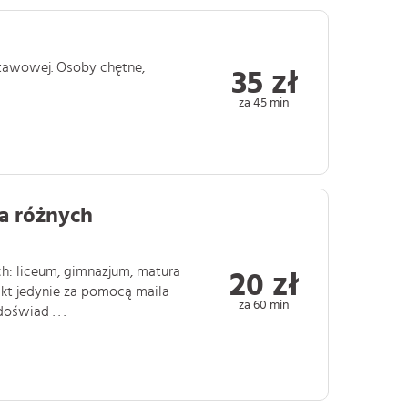
tawowej. Osoby chętne,
35 zł
za 45 min
a różnych
h: liceum, gimnazjum, matura
20 zł
kt jedynie za pomocą maila
za 60 min
świad . . .