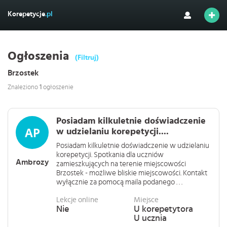
Korepetycje
.pl
Ogłoszenia
(Filtruj)
Brzostek
Znaleziono
1
ogłoszenie
Posiadam kilkuletnie doświadczenie
w udzielaniu korepetycji....
Posiadam kilkuletnie doświadczenie w udzielaniu
korepetycji. Spotkania dla uczniów
Ambrozy
zamieszkujących na terenie miejscowości
Brzostek - możliwe bliskie miejscowości. Kontakt
wyłącznie za pomocą maila podanego . . .
Lekcje online
Miejsce
Nie
U korepetytora
U ucznia