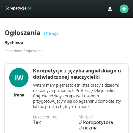
Korepetycje
.pl
Ogłoszenia
(Filtruj)
Bychawa
Znaleziono
2
ogłoszenia
Korepetycje z języka angielskiego u
doświadczonej nauczycielki
Witam mam piętnastoletni staż pracy z dziećmi
na różnych poziomach. Preferuję lekcje online.
Irena
Chętnie udzielę korepetycji osobom
przygotowującym się do egzaminu ósmoklasisty
lub po prostu chętnym do nauki . . .
Lekcje online
Miejsce
Tak
U korepetytora
U ucznia