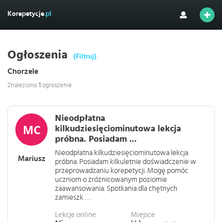
Korepetycje
.pl
Ogłoszenia
(Filtruj)
Chorzele
Znaleziono
1
ogłoszenie
Nieodpłatna
kilkudziesięciominutowa lekcja
próbna. Posiadam ...
Nieodpłatna kilkudziesięciominutowa lekcja
Mariusz
próbna. Posiadam kilkuletnie doświadczenie w
przeprowadzaniu korepetycji. Mogę pomóc
uczniom o zróżnicowanym poziomie
zaawansowania. Spotkania dla chętnych
zamieszk . . .
Lekcje online
Miejsce