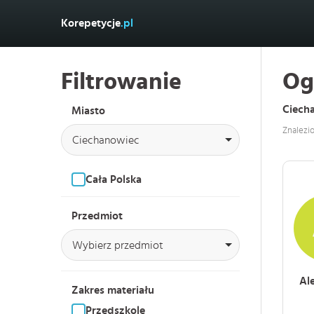
Korepetycje
.pl
Filtrowanie
Og
Ciech
Miasto
Znalezi
Ciechanowiec
Cała Polska
Przedmiot
Wybierz przedmiot
Al
Zakres materiału
Przedszkole