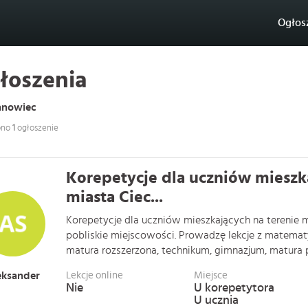
Ogłos
łoszenia
anowiec
ono
1
ogłoszenie
Korepetycje dla uczniów mieszk
miasta Ciec...
Korepetycje dla uczniów mieszkających na terenie 
pobliskie miejscowości. Prowadzę lekcje z matemat
matura rozszerzona, technikum, gimnazjum, matura pod
eksander
Lekcje online
Miejsce
Nie
U korepetytora
U ucznia