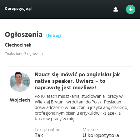
Korepetycje
.pl
Ogłoszenia
(Filtruj)
Ciechocinek
Znaleziono
7
ogłoszeń
Naucz się mówić po angielsku jak
native speaker. Uwierz – to
naprawdę jest możliwe!
Po 10 latach mieszkania, studiowania i pracy w
Wojciech
Wielkiej Brytanii wróciłem do Polski. Posiadam
doświadczenie w nauczaniu języka angielskiego,
profesjonalnym pisaniu artykułów i książek, a
także w pracy w mię . . .
Lekcje online
Miejsce
Tak
U korepetytora