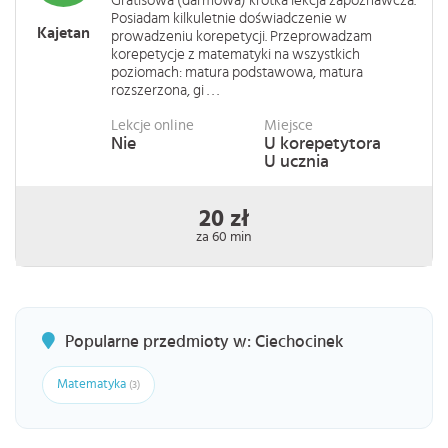
Gratisowa (darmowa) krótka lekcja zapoznawcza.
Posiadam kilkuletnie doświadczenie w
Kajetan
prowadzeniu korepetycji. Przeprowadzam
korepetycje z matematyki na wszystkich
poziomach: matura podstawowa, matura
rozszerzona, gi . . .
Lekcje online
Miejsce
Nie
U korepetytora
U ucznia
20 zł
za 60 min
Popularne przedmioty w: Ciechocinek
Matematyka
(3)