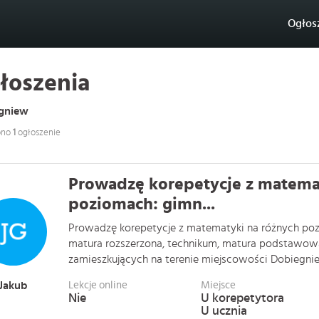
Ogłos
łoszenia
gniew
ono
1
ogłoszenie
Prowadzę korepetycje z matema
poziomach: gimn...
Prowadzę korepetycje z matematyki na różnych poz
matura rozszerzona, technikum, matura podstawowa
zamieszkujących na terenie miejscowości Dobiegniew -
Jakub
Lekcje online
Miejsce
Nie
U korepetytora
U ucznia