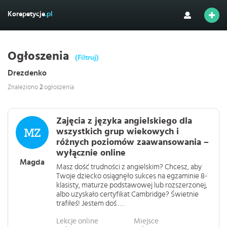
Korepetycje
.pl
Ogłoszenia
(Filtruj)
Drezdenko
Znaleziono
2
ogłoszenia
Zajęcia z języka angielskiego dla
wszystkich grup wiekowych i
różnych poziomów zaawansowania –
wyłącznie online
Magda
Masz dość trudności z angielskim? Chcesz, aby
Twoje dziecko osiągnęło sukces na egzaminie 8-
klasisty, maturze podstawowej lub rozszerzonej,
albo uzyskało certyfikat Cambridge? Świetnie
trafiłeś! Jestem doś . . .
Lekcje online
Miejsce