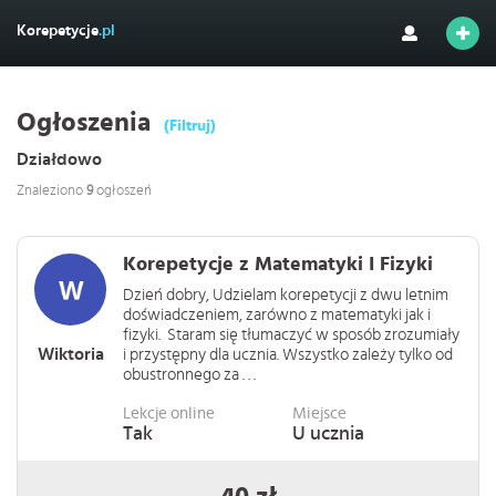
Korepetycje
.pl
Ogłoszenia
(Filtruj)
Działdowo
Znaleziono
9
ogłoszeń
Korepetycje z Matematyki I Fizyki
Dzień dobry, Udzielam korepetycji z dwu letnim
doświadczeniem, zarówno z matematyki jak i
fizyki. Staram się tłumaczyć w sposób zrozumiały
Wiktoria
i przystępny dla ucznia. Wszystko zależy tylko od
obustronnego za . . .
Lekcje online
Miejsce
Tak
U ucznia