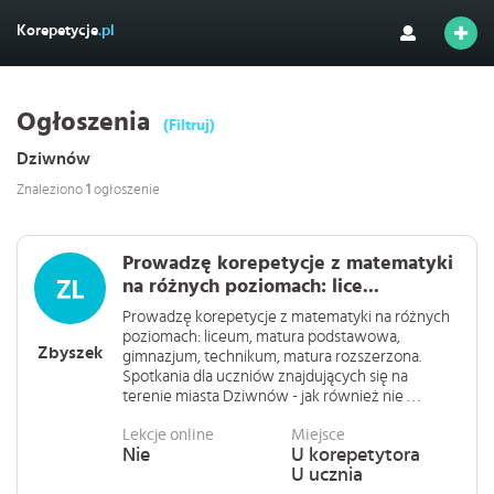
Korepetycje
.pl
Ogłoszenia
(Filtruj)
Dziwnów
Znaleziono
1
ogłoszenie
Prowadzę korepetycje z matematyki
na różnych poziomach: lice...
Prowadzę korepetycje z matematyki na różnych
poziomach: liceum, matura podstawowa,
Zbyszek
gimnazjum, technikum, matura rozszerzona.
Spotkania dla uczniów znajdujących się na
terenie miasta Dziwnów - jak również nie . . .
Lekcje online
Miejsce
Nie
U korepetytora
U ucznia