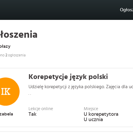
Ogłos
łoszenia
ołazy
ono
2
ogłoszenia
Korepetycje język polski
Udzielę korepetycji z języka polskiego. Zajęcia dla
. .
Lekcje online
Miejsce
Izabela
Tak
U korepetytora
U ucznia