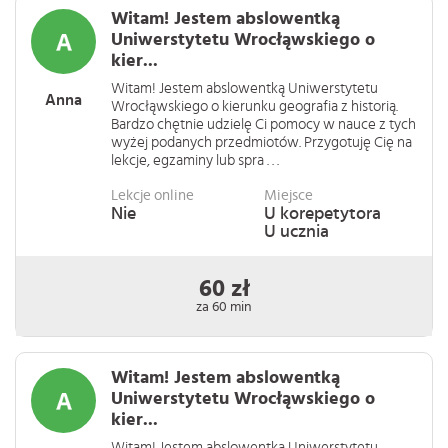
Witam! Jestem abslowentką
Uniwerstytetu Wrocłąwskiego o
kier...
Witam! Jestem abslowentką Uniwerstytetu
Anna
Wrocłąwskiego o kierunku geografia z historią.
Bardzo chętnie udzielę Ci pomocy w nauce z tych
wyżej podanych przedmiotów. Przygotuję Cię na
lekcje, egzaminy lub spra . . .
Lekcje online
Miejsce
Nie
U korepetytora
U ucznia
60 zł
za 60 min
Witam! Jestem abslowentką
Uniwerstytetu Wrocłąwskiego o
kier...
Witam! Jestem abslowentką Uniwerstytetu