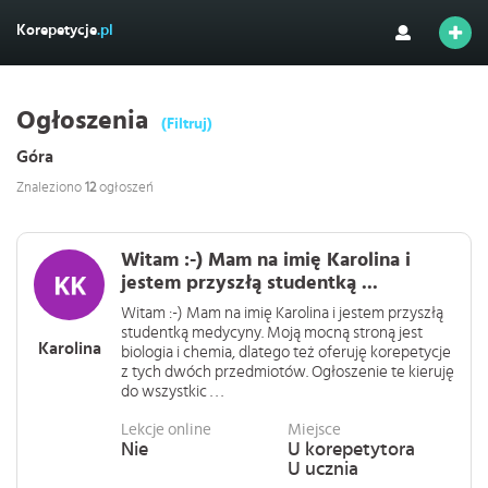
Korepetycje
.pl
Ogłoszenia
(Filtruj)
Góra
Znaleziono
12
ogłoszeń
Witam :-) Mam na imię Karolina i
jestem przyszłą studentką ...
Witam :-) Mam na imię Karolina i jestem przyszłą
studentką medycyny. Moją mocną stroną jest
Karolina
biologia i chemia, dlatego też oferuję korepetycje
z tych dwóch przedmiotów. Ogłoszenie te kieruję
do wszystkic . . .
Lekcje online
Miejsce
Nie
U korepetytora
U ucznia