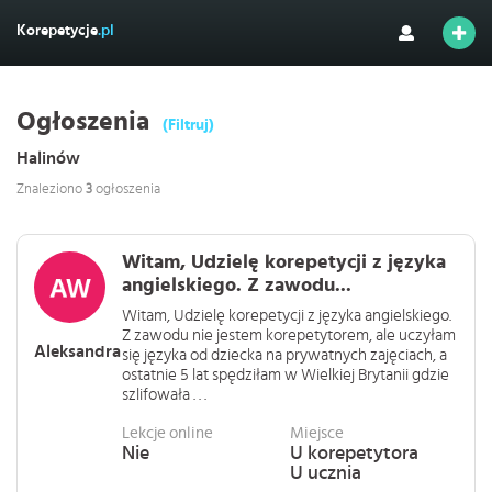
Korepetycje
.pl
Ogłoszenia
(Filtruj)
Halinów
Znaleziono
3
ogłoszenia
Witam, Udzielę korepetycji z języka
angielskiego. Z zawodu...
Witam, Udzielę korepetycji z języka angielskiego.
Z zawodu nie jestem korepetytorem, ale uczyłam
Aleksandra
się języka od dziecka na prywatnych zajęciach, a
ostatnie 5 lat spędziłam w Wielkiej Brytanii gdzie
szlifowała . . .
Lekcje online
Miejsce
Nie
U korepetytora
U ucznia