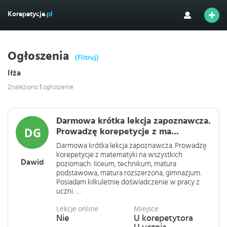
Korepetycje
.pl
Ogłoszenia
(Filtruj)
Iłża
Znaleziono
1
ogłoszenie
Darmowa krótka lekcja zapoznawcza.
Prowadzę korepetycje z ma...
Darmowa krótka lekcja zapoznawcza. Prowadzę
korepetycje z matematyki na wszystkich
Dawid
poziomach: liceum, technikum, matura
podstawowa, matura rozszerzona, gimnazjum.
Posiadam kilkuletnie doświadczenie w pracy z
uczni . . .
Lekcje online
Miejsce
Nie
U korepetytora