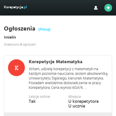
Korepetycje
.pl
Ogłoszenia
(Filtruj)
Imielin
Znaleziono
5
ogłoszeń
Korepetycje Matematyka
Witam, udzielę korepetycji z matematyki na
każdym poziomie nauczania. Jestem absolwentką
Uniwersytetu Śląskiego, kierunek Matematyka.
Posiadam wieloletnie doświadczenie w pracy
korepetytora. Cena wynosi 60zł/6 . . .
Lekcje online
Miejsce
Tak
U korepetytora
U ucznia