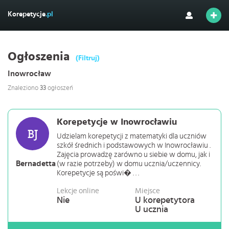
Korepetycje
.pl
Ogłoszenia
(Filtruj)
Inowrocław
Znaleziono
33
ogłoszeń
Korepetycje w Inowrocławiu
Udzielam korepetycji z matematyki dla uczniów
szkół średnich i podstawowych w Inowrocławiu .
Zajęcia prowadzę zarówno u siebie w domu, jak i
Bernadetta
(w razie potrzeby) w domu ucznia/uczennicy.
Korepetycje są poświ� . . .
Lekcje online
Miejsce
Nie
U korepetytora
U ucznia