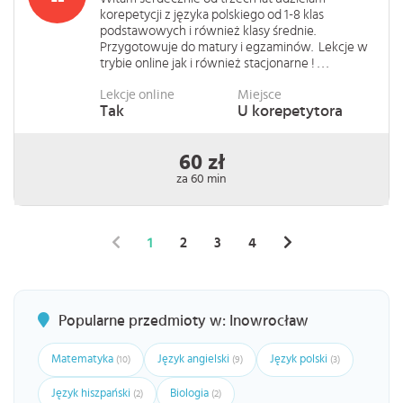
korepetycji z języka polskiego od 1-8 klas
podstawowych i również klasy średnie.
Przygotowuje do matury i egzaminów. Lekcje w
trybie online jak i również stacjonarne ! . . .
Lekcje online
Miejsce
Tak
U korepetytora
60 zł
za 60 min
1
2
3
4
Popularne przedmioty w: Inowrocław
Matematyka
Język angielski
Język polski
(10)
(9)
(3)
Język hiszpański
Biologia
(2)
(2)