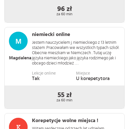
96 zł
za 60 min
niemiecki online
Jestem nauczycielem j. niemieckiego z 13 letnim
stażem .Pracowałam we wszystkich typach szkół.
Obecnie mieszkam w Niemczech . Tutaj uczę
Magdalena
języka niemieckiego jako języka rodzimego jak i
obcego dzieci młodzież . . .
Lekcje online
Miejsce
Tak
U korepetytora
55 zł
za 60 min
Korepetycje wolne miejsca !
Witam serdecznie od trzech lat udzielam