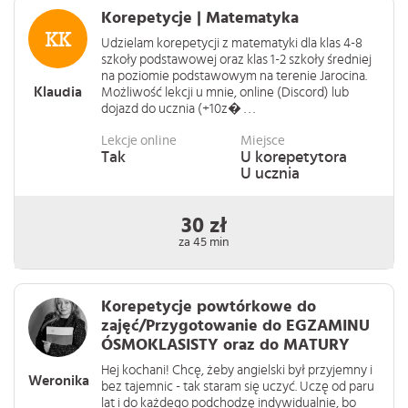
Korepetycje | Matematyka
Udzielam korepetycji z matematyki dla klas 4-8
szkoły podstawowej oraz klas 1-2 szkoły średniej
na poziomie podstawowym na terenie Jarocina.
Klaudia
Możliwość lekcji u mnie, online (Discord) lub
dojazd do ucznia (+10z� . . .
Lekcje online
Miejsce
Tak
U korepetytora
U ucznia
30 zł
za 45 min
Korepetycje powtórkowe do
zajęć/Przygotowanie do EGZAMINU
ÓSMOKLASISTY oraz do MATURY
Hej kochani! Chcę, żeby angielski był przyjemny i
Weronika
bez tajemnic - tak staram się uczyć. Uczę od paru
lat i do każdego podchodzę indywidualnie, bo