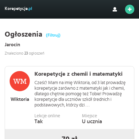
Korepetycje
.pl
Ogłoszenia
(Filtruj)
Jarocin
Znaleziono
23
ogłoszeń
Korepetycje z chemii i matematyki
Cześć! Mam na imię Wiktoria, od 3 lat prowadzę
korepetycje zarówno z matematyki jak i chemii,
dlatego chętnie pomogę też Tobie! Prowadzę
Wiktoria
korepetycje dla uczniów szkół średnich i
podstawowych, którzy dzi . . .
Lekcje online
Miejsce
Tak
U ucznia