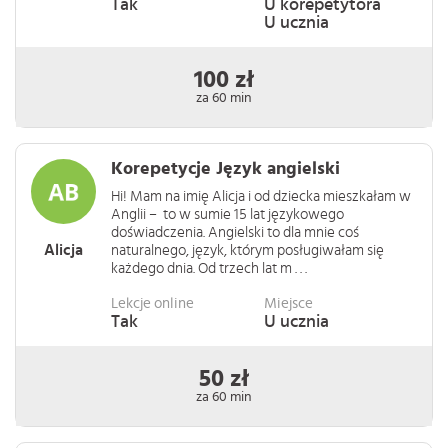
Tak
U korepetytora
U ucznia
100 zł
za 60 min
Korepetycje Język angielski
Hi! Mam na imię Alicja i od dziecka mieszkałam w
Anglii – to w sumie 15 lat językowego
doświadczenia. Angielski to dla mnie coś
Alicja
naturalnego, język, którym posługiwałam się
każdego dnia. Od trzech lat m . . .
Lekcje online
Miejsce
Tak
U ucznia
50 zł
za 60 min