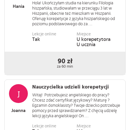
Hola! Ukończyłam studia na kierunku Filologia
Hania
hiszpańska, studiowałam w przeciągu 3 lat w
Hiszpanii, obecnie też mieszkam w Hiszpanii.
Oferuję korepetycje z języka hiszpańskiego od
poziomu podstawowego do za . . .
Lekcje online
Miejsce
Tak
U korepetytora
U ucznia
90 zł
za 60 min
Nauczycielka udzieli korepetycji
Witaj! Potrzebujesz angielskiego do pracy?
Chcesz zdać certyfikat językowy? Maturę ?
Egzamin ósmoklasisty? Twoje dziecko potrzebuje
Joanna
pomocy przed sprawdzianem? Z chęcią udzielę
lekcji języka angielskiego! On . . .
Lekcje online
Miejsce