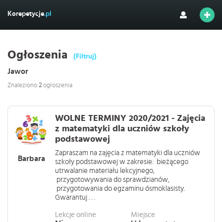
Korepetycje
.pl
Ogłoszenia
(Filtruj)
Jawor
Znaleziono
2
ogłoszenia
WOLNE TERMINY 2020/2021 - Zajęcia
z matematyki dla uczniów szkoły
podstawowej
Zapraszam na zajęcia z matematyki dla uczniów
Barbara
szkoły podstawowej w zakresie: bieżącego
utrwalanie materiału lekcyjnego,
przygotowywania do sprawdzianów,
przygotowania do egzaminu ósmoklasisty.
Gwarantuj . . .
Lekcje online
Miejsce