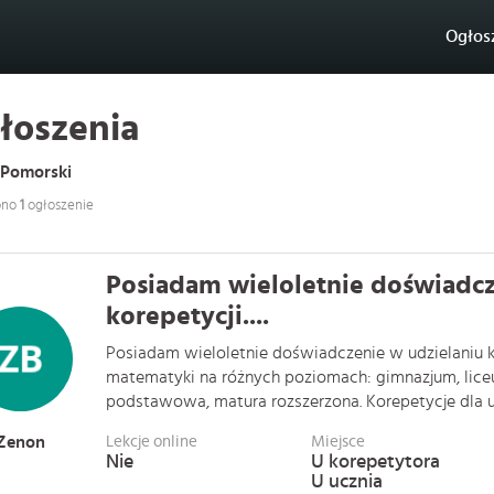
Ogłos
łoszenia
 Pomorski
ono
1
ogłoszenie
Posiadam wieloletnie doświadcz
korepetycji....
Posiadam wieloletnie doświadczenie w udzielaniu ko
matematyki na różnych poziomach: gimnazjum, lice
podstawowa, matura rozszerzona. Korepetycje dla uc
Zenon
Lekcje online
Miejsce
Nie
U korepetytora
U ucznia