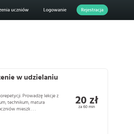
zenia uczniów
Logowanie
Rejestracja
enie w udzielaniu
repetycji. Prowadzę lekcje z
20 zł
um, technikum, matura
za 60 min
zniów mieszk . . .