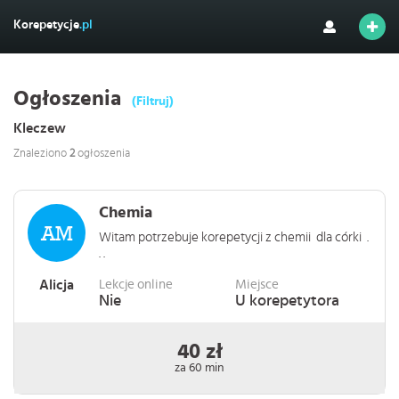
Korepetycje
.pl
Ogłoszenia
(Filtruj)
Kleczew
Znaleziono
2
ogłoszenia
Chemia
Witam potrzebuje korepetycji z chemii dla córki .
. .
Alicja
Lekcje online
Miejsce
Nie
U korepetytora
40 zł
za 60 min