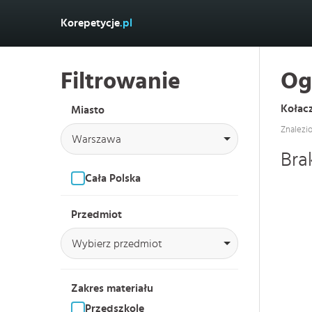
Korepetycje
.pl
Filtrowanie
Og
Kołac
Miasto
Znalezi
Warszawa
Bra
Cała Polska
Przedmiot
Wybierz przedmiot
Zakres materiału
Przedszkole