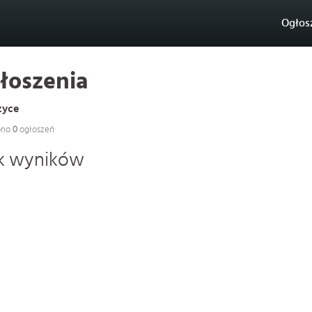
Ogłos
łoszenia
zyce
ono
0
ogłoszeń
k wyników