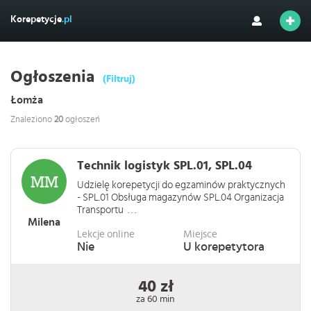
Korepetycje
.pl
Ogłoszenia
(Filtruj)
Łomża
Znaleziono
20
ogłoszeń
Technik logistyk SPL.01, SPL.04
Udzielę korepetycji do egzaminów praktycznych
- SPL.01 Obsługa magazynów SPL.04 Organizacja
Transportu . . .
Milena
Lekcje online
Miejsce
Nie
U korepetytora
40 zł
za 60 min