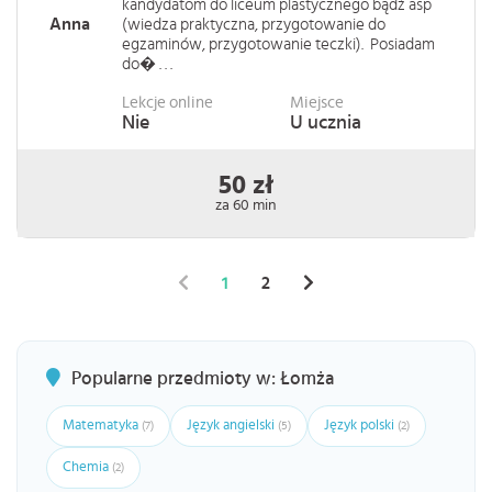
kandydatom do liceum plastycznego bądź asp
Anna
(wiedza praktyczna, przygotowanie do
egzaminów, przygotowanie teczki). Posiadam
do� . . .
Lekcje online
Miejsce
Nie
U ucznia
50 zł
za 60 min
1
2
Popularne przedmioty w: Łomża
Matematyka
Język angielski
Język polski
(7)
(5)
(2)
Chemia
(2)