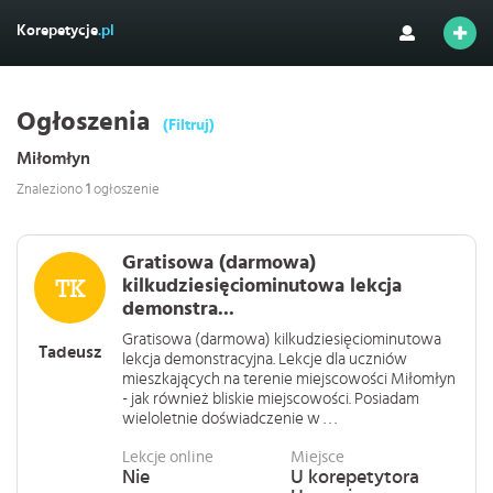
Korepetycje
.pl
Ogłoszenia
(Filtruj)
Miłomłyn
Znaleziono
1
ogłoszenie
Gratisowa (darmowa)
kilkudziesięciominutowa lekcja
demonstra...
Gratisowa (darmowa) kilkudziesięciominutowa
Tadeusz
lekcja demonstracyjna. Lekcje dla uczniów
mieszkających na terenie miejscowości Miłomłyn
- jak również bliskie miejscowości. Posiadam
wieloletnie doświadczenie w . . .
Lekcje online
Miejsce
Nie
U korepetytora