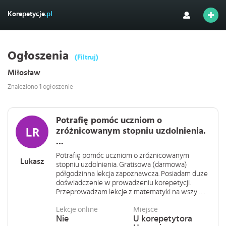
Korepetycje
.pl
Ogłoszenia
(Filtruj)
Miłosław
Znaleziono
1
ogłoszenie
Potrafię pomóc uczniom o
zróżnicowanym stopniu uzdolnienia.
...
Potrafię pomóc uczniom o zróżnicowanym
Lukasz
stopniu uzdolnienia. Gratisowa (darmowa)
półgodzinna lekcja zapoznawcza. Posiadam duże
doświadczenie w prowadzeniu korepetycji.
Przeprowadzam lekcje z matematyki na wszy . . .
Lekcje online
Miejsce
Nie
U korepetytora