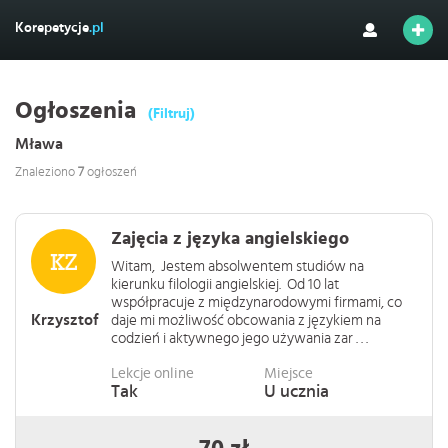
Korepetycje
.pl
Ogłoszenia
(Filtruj)
Mława
Znaleziono
7
ogłoszeń
Zajęcia z języka angielskiego
Witam, Jestem absolwentem studiów na
kierunku filologii angielskiej. Od 10 lat
współpracuje z międzynarodowymi firmami, co
Krzysztof
daje mi możliwość obcowania z językiem na
codzień i aktywnego jego używania zar . . .
Lekcje online
Miejsce
Tak
U ucznia