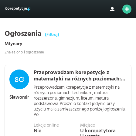
Korepetycje
.pl
Ogłoszenia
(Filtruj)
Młynary
Znaleziono
1
ogłoszenie
Przeprowadzam korepetycje z
matematyki na różnych poziomach:...
Przeprowadzam korepetycje z matematyki na
różnych poziomach: technikum, matura
Slawomir
rozszerzona, gimnazjum, liceum, matura
podstawowa. Proszę o kontakt jedynie przy
użyciu maila zamieszczonego poniżej ogłoszenia.
Po . . .
Lekcje online
Miejsce
Nie
U korepetytora