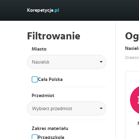
Korepetycje
.pl
Filtrowanie
Og
Nasiel
Miasto
Znalezi
Nasielsk
Cała Polska
Przedmiot
Wybierz przedmiot
Zakres materiału
Przedszkole