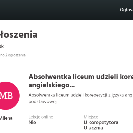
Ogłos
łoszenia
sk
ono
2
ogłoszenia
Absolwentka liceum udzieli kore
angielskiego...
Absolwentka liceum udzieli korepetycji z języka ang
podstawowej. . . .
Lekcje online
Miejsce
Milena
Nie
U korepetytora
U ucznia