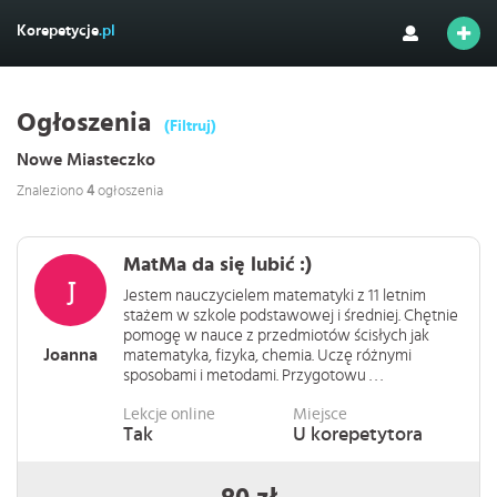
Korepetycje
.pl
Ogłoszenia
(Filtruj)
Nowe Miasteczko
Znaleziono
4
ogłoszenia
MatMa da się lubić :)
Jestem nauczycielem matematyki z 11 letnim
stażem w szkole podstawowej i średniej. Chętnie
pomogę w nauce z przedmiotów ścisłych jak
Joanna
matematyka, fizyka, chemia. Uczę różnymi
sposobami i metodami. Przygotowu . . .
Lekcje online
Miejsce
Tak
U korepetytora