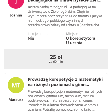
pedagogike na Uniwersytecie Ziel...
Jestem osobą młodą,studiuje pedagogike na
Uniwersytecie Zielonogórskim . Chętnie
Joanna
wytlumacze badz przygotuje do matury z języka
niemieckiego, polskiego czy z innych
przedmiotów.(zalezy od zakresu) :)a takze che . . .
Lekcje online
Miejsce
Nie
U korepetytora
U ucznia
25 zł
za 60 min
Prowadzę korepetycje z matematyki
na różnych poziomach: gimn...
Prowadzę korepetycje z matematyki na różnych
poziomach: gimnazjum, technikum, matura
Mateusz
podstawowa, matura rozszerzona, liceum.
Posiadam kilkuletnie doświadczenie w pracy z
uczniami. Potrafię pomóc uczniom o każd . . .