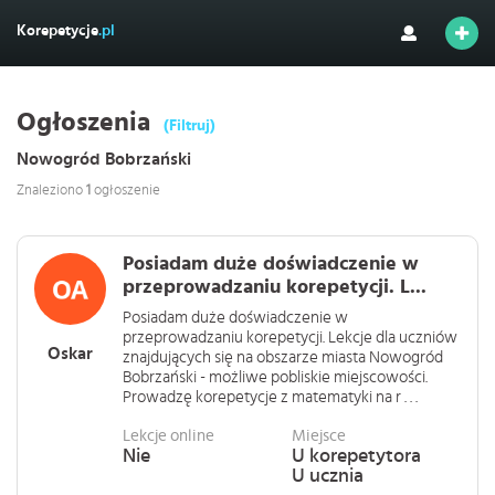
Korepetycje
.pl
Ogłoszenia
(Filtruj)
Nowogród Bobrzański
Znaleziono
1
ogłoszenie
Posiadam duże doświadczenie w
przeprowadzaniu korepetycji. L...
Posiadam duże doświadczenie w
przeprowadzaniu korepetycji. Lekcje dla uczniów
Oskar
znajdujących się na obszarze miasta Nowogród
Bobrzański - możliwe pobliskie miejscowości.
Prowadzę korepetycje z matematyki na r . . .
Lekcje online
Miejsce
Nie
U korepetytora
U ucznia