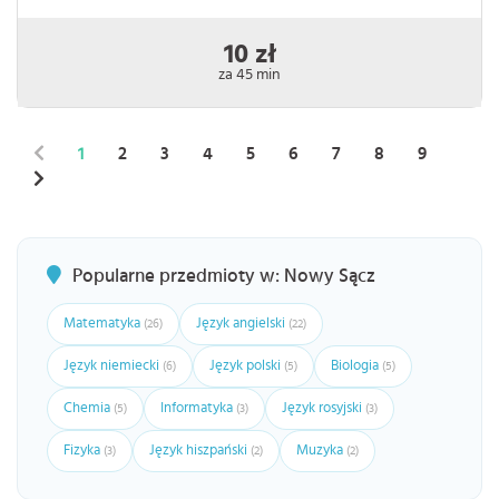
10 zł
za 45 min
1
2
3
4
5
6
7
8
9
Popularne przedmioty w: Nowy Sącz
Matematyka
Język angielski
(26)
(22)
Język niemiecki
Język polski
Biologia
(6)
(5)
(5)
Chemia
Informatyka
Język rosyjski
(5)
(3)
(3)
Fizyka
Język hiszpański
Muzyka
(3)
(2)
(2)