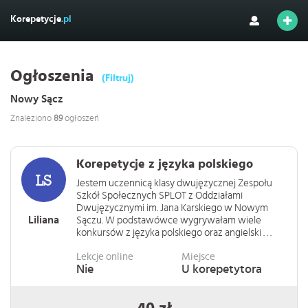
Korepetycje
.pl
Ogłoszenia
(Filtruj)
Nowy Sącz
Znaleziono
89
ogłoszeń
Korepetycje z języka polskiego
Jestem uczennicą klasy dwujęzycznej Zespołu
Szkół Społecznych SPLOT z Oddziałami
Dwujęzycznymi im. Jana Karskiego w Nowym
Liliana
Sączu. W podstawówce wygrywałam wiele
konkursów z języka polskiego oraz angielski . . .
Lekcje online
Miejsce
Nie
U korepetytora