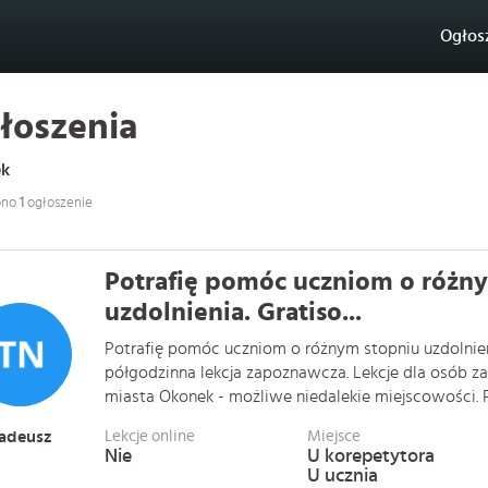
Ogłos
łoszenia
k
ono
1
ogłoszenie
Potrafię pomóc uczniom o różn
uzdolnienia. Gratiso...
Potrafię pomóc uczniom o różnym stopniu uzdolnien
półgodzinna lekcja zapoznawcza. Lekcje dla osób z
miasta Okonek - możliwe niedalekie miejscowości. Pos
adeusz
Lekcje online
Miejsce
Nie
U korepetytora
U ucznia