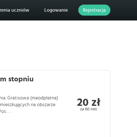
zenia uczniów
Logowanie
Rejestracja
ym stopniu
ia. Gratisowa (nieodpłatna)
20 zł
amieszkujących na obszarze
za 60 min
 . . .