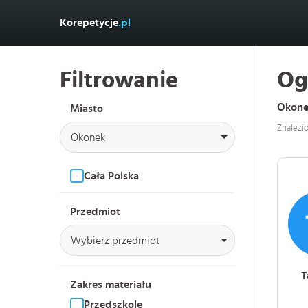
Korepetycje
.pl
Filtrowanie
Og
Okone
Miasto
Znalezi
Okonek
Cała Polska
Przedmiot
Wybierz przedmiot
T
Zakres materiału
Przedszkole