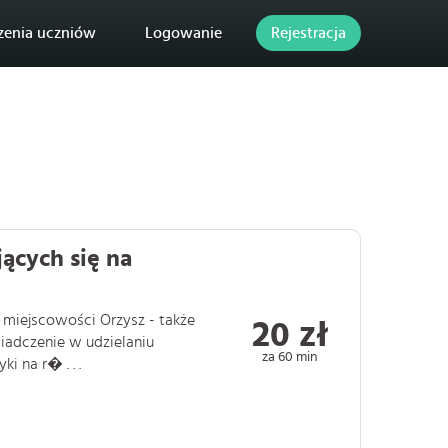
zenia uczniów
Logowanie
Rejestracja
ących się na
e miejscowości Orzysz - także
20 zł
iadczenie w udzielaniu
za 60 min
 na r� . . .