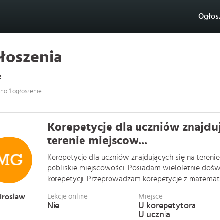
Ogłos
łoszenia
z
ono
1
ogłoszenie
Korepetycje dla uczniów znajduj
terenie miejscow...
Korepetycje dla uczniów znajdujących się na tereni
pobliskie miejscowości. Posiadam wieloletnie dośw
korepetycji. Przeprowadzam korepetycje z matematyki
iroslaw
Lekcje online
Miejsce
Nie
U korepetytora
U ucznia