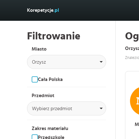
Korepetycje
.pl
Filtrowanie
Og
Orzys
Miasto
Znalezi
Orzysz
Cała Polska
Przedmiot
Wybierz przedmiot
M
Zakres materiału
Przedszkole