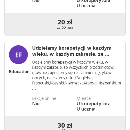
Nie
U korepetytora
U ucznia
20 zł
za 60 min
Udzielamy korepetycji w kazdym
wieku, w kazdym zakresie, ze ...
Udzielamy korepetycji w kazdym wieku, w
kazdym zakresie, ze wszystkich przedmiotów,
Education
głownie zajmujemy się nauczaniem języków
obcych, nauczamy m.in J.Angielski,
Francuski,Rosyjski,Niemiecki,Arabski,Hiszpański. m
. . .
Lekcje online
Miejsce
Nie
U korepetytora
U ucznia
30 zł