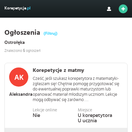
Korepetycje
.pl
Ogłoszenia
(Filtruj)
Ostrołęka
Znaleziono
5
ogłoszeń
Korepetycje z matmy
Cześć, jeśli szukasz korepetytora z matematyki-
zgłaszam się! Chętnie pomogę przygotować się
do ewentualnej poprawki maturzystom lub
Aleksandra
opanować materiał młodszym uczniom. Lekcje
mogą odbywać się zarówno . . .
Lekcje online
Miejsce
Nie
U korepetytora
U ucznia