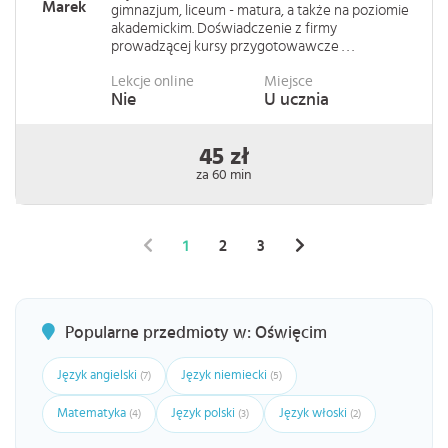
Marek
gimnazjum, liceum - matura, a także na poziomie
akademickim. Doświadczenie z firmy
prowadzącej kursy przygotowawcze . . .
Lekcje online
Miejsce
Nie
U ucznia
45 zł
za 60 min
1
2
3
Popularne przedmioty w: Oświęcim
Język angielski
Język niemiecki
(7)
(5)
Matematyka
Język polski
Język włoski
(4)
(3)
(2)