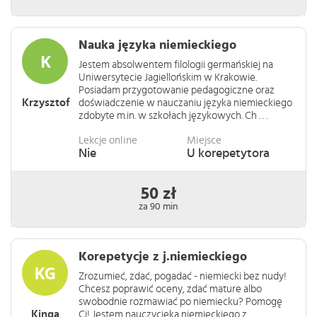
Nauka języka niemieckiego
Jestem absolwentem filologii germańskiej na
Uniwersytecie Jagiellońskim w Krakowie.
Posiadam przygotowanie pedagogiczne oraz
Krzysztof
doświadczenie w nauczaniu języka niemieckiego
zdobyte m.in. w szkołach językowych. Ch . . .
Lekcje online
Miejsce
Nie
U korepetytora
50 zł
za 90 min
Korepetycje z j.niemieckiego
Zrozumieć, zdać, pogadać - niemiecki bez nudy!
Chcesz poprawić oceny, zdać mature albo
swobodnie rozmawiać po niemiecku? Pomogę
Kinga
Ci! Jestem nauczycieką niemieckiego z