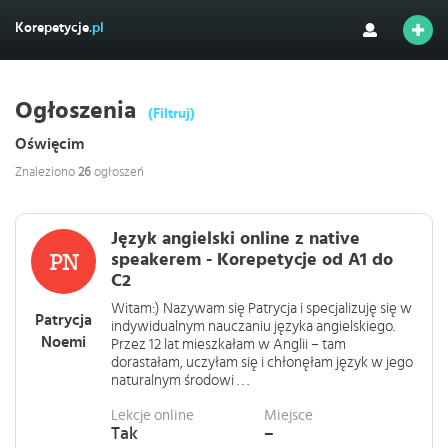
Korepetycje
.pl
Ogłoszenia
(Filtruj)
Oświęcim
Znaleziono
26
ogłoszeń
Język angielski online z native
speakerem - Korepetycje od A1 do
C2
Witam:) Nazywam się Patrycja i specjalizuję się w
Patrycja
indywidualnym nauczaniu języka angielskiego.
Noemi
Przez 12 lat mieszkałam w Anglii – tam
dorastałam, uczyłam się i chłonęłam język w jego
naturalnym środowi . . .
Lekcje online
Miejsce
Tak
–