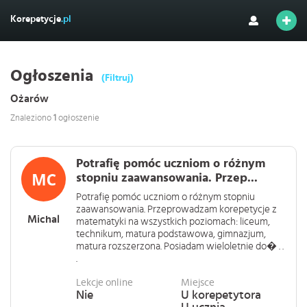
Korepetycje
.pl
Ogłoszenia
(Filtruj)
Ożarów
Znaleziono
1
ogłoszenie
Potrafię pomóc uczniom o różnym
stopniu zaawansowania. Przep...
Potrafię pomóc uczniom o różnym stopniu
zaawansowania. Przeprowadzam korepetycje z
Michal
matematyki na wszystkich poziomach: liceum,
technikum, matura podstawowa, gimnazjum,
matura rozszerzona. Posiadam wieloletnie do� . .
.
Lekcje online
Miejsce
Nie
U korepetytora