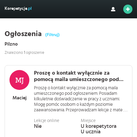
Korepetycje
.pl
Ogłoszenia
(Filtruj)
Pilzno
Znaleziono
1
ogłoszenie
Proszę o kontakt wyłącznie za
pomocą maila umieszczonego pod...
Proszę o kontakt wyłącznie za pomocą maila
umieszczonego pod ogłoszeniem. Posiadam
Maciej
kilkuletnie doświadczenie w pracy z uczniami.
Mogę pomóc osobom o każdym poziomie
zaawansowania. Przeprowadzam lekcje z mate . . .
Lekcje online
Miejsce
Nie
U korepetytora
U ucznia