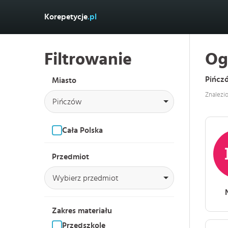
Korepetycje
.pl
Filtrowanie
Og
Pińcz
Miasto
Znalezi
Pińczów
Cała Polska
Przedmiot
Wybierz przedmiot
Zakres materiału
Przedszkole