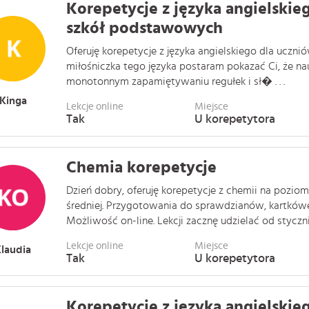
Korepetycje z języka angielskie
szkół podstawowych
Oferuję korepetycje z języka angielskiego dla uczn
miłośniczka tego języka postaram pokazać Ci, że na
monotonnym zapamiętywaniu regułek i sł� . . .
Kinga
Lekcje online
Miejsce
Tak
U korepetytora
Chemia korepetycje
Dzień dobry, oferuję korepetycje z chemii na pozio
średniej. Przygotowania do sprawdzianów, kartkówe
Możliwość on-line. Lekcji zacznę udzielać od stycznie 
Lekcje online
Miejsce
laudia
Tak
U korepetytora
Korepetycje z języka angielskie