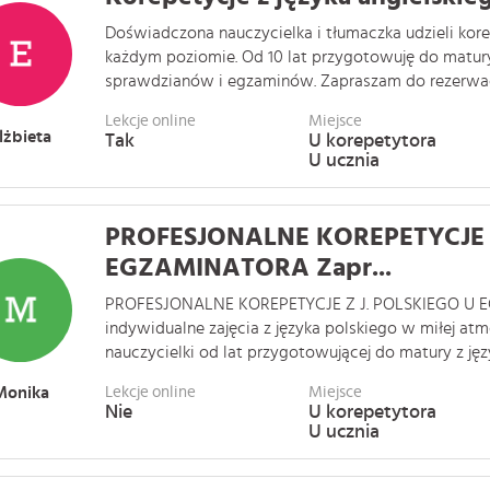
Doświadczona nauczycielka i tłumaczka udzieli korep
każdym poziomie. Od 10 lat przygotowuję do matury
sprawdzianów i egzaminów. Zapraszam do rezerwacji 
Lekcje online
Miejsce
lżbieta
Tak
U korepetytora
U ucznia
PROFESJONALNE KOREPETYCJE Z
EGZAMINATORA Zapr...
PROFESJONALNE KOREPETYCJE Z J. POLSKIEGO U 
indywidualne zajęcia z języka polskiego w miłej at
nauczycielki od lat przygotowującej do matury z język
Monika
Lekcje online
Miejsce
Nie
U korepetytora
U ucznia