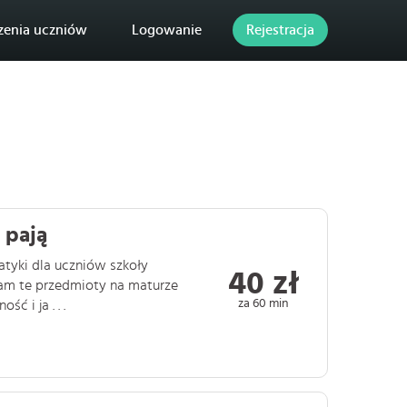
zenia uczniów
Logowanie
Rejestracja
 pają
matyki dla uczniów szkoły
40 zł
am te przedmioty na maturze
za 60 min
 i ja . . .