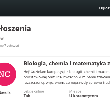
Ogłos
łoszenia
ów
ono
7
ogłoszeń
Biologia, chemia i matematyka z
Hej! Udzielam korepetycji z biologii, chemii i mate
podstawowej oraz liceum/technikum. Sama zdawał
rozszerzonej, więc wiem, co naprawdę sprawia trudność
Lekcje online
Miejsce
Natalia
Tak
U korepetytora