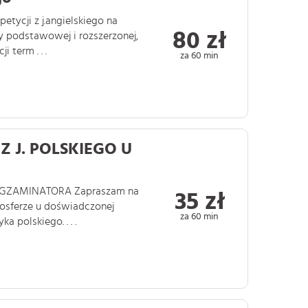
etycji z j.angielskiego na
80 zł
 podstawowej i rozszerzonej,
term . . .
za 60 min
 J. POLSKIEGO U
EGZAMINATORA Zapraszam na
35 zł
mosferze u doświadczonej
za 60 min
a polskiego. . . .