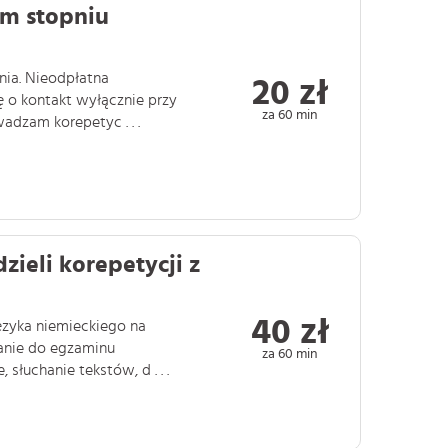
m stopniu
ia. Nieodpłatna
20 zł
ę o kontakt wyłącznie przy
za 60 min
adzam korepetyc . . .
zieli korepetycji z
40 zł
języka niemieckiego na
anie do egzaminu
za 60 min
słuchanie tekstów, d . . .