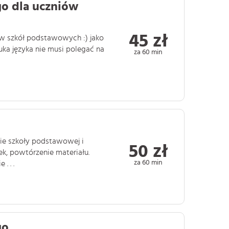
go dla uczniów
45 zł
iów szkół podstawowych :) jako
uka języka nie musi polegać na
za 60 min
mie szkoły podstawowej i
50 zł
k, powtórzenie materiału.
za 60 min
. . .
go