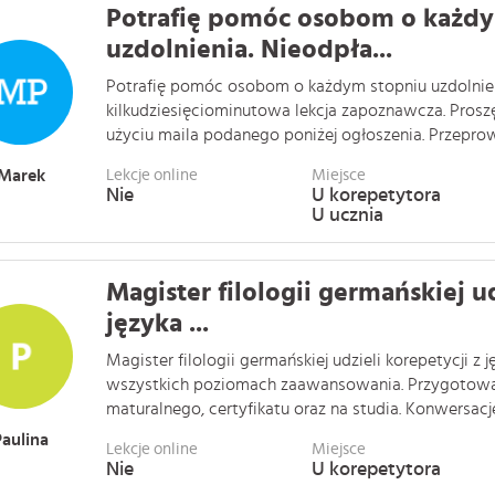
Potrafię pomóc osobom o każdy
uzdolnienia. Nieodpła...
Potrafię pomóc osobom o każdym stopniu uzdolnien
kilkudziesięciominutowa lekcja zapoznawcza. Prosz
użyciu maila podanego poniżej ogłoszenia. Przeprow
Marek
Lekcje online
Miejsce
Nie
U korepetytora
U ucznia
Magister filologii germańskiej ud
języka ...
Magister filologii germańskiej udzieli korepetycji z 
wszystkich poziomach zaawansowania. Przygotow
maturalnego, certyfikatu oraz na studia. Konwersacje, 
Paulina
Lekcje online
Miejsce
Nie
U korepetytora