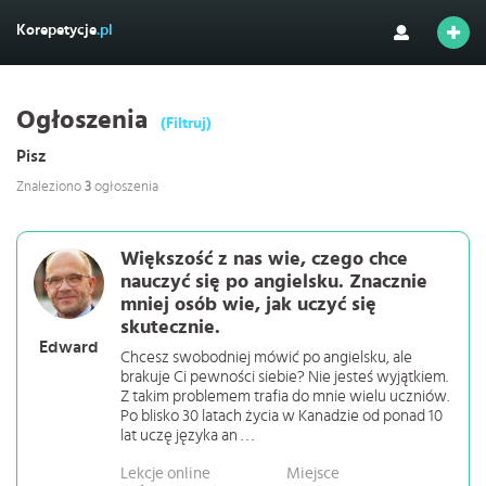
Korepetycje
.pl
Ogłoszenia
(Filtruj)
Pisz
Znaleziono
3
ogłoszenia
Większość z nas wie, czego chce
nauczyć się po angielsku. Znacznie
mniej osób wie, jak uczyć się
skutecznie.
Edward
Chcesz swobodniej mówić po angielsku, ale
brakuje Ci pewności siebie? Nie jesteś wyjątkiem.
Z takim problemem trafia do mnie wielu uczniów.
Po blisko 30 latach życia w Kanadzie od ponad 10
lat uczę języka an . . .
Lekcje online
Miejsce