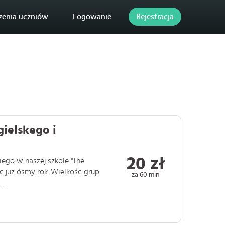
zenia uczniów
Logowanie
Rejestracja
ielskego i
20 zł
ego w naszej szkole "The
ic już ósmy rok. Wielkośc grup
za 60 min
. .