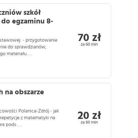
czniów szkół
 do egzaminu 8-
70 zł
dstawowej: - przygotowanie
za 60 min
anie do sprawdzianów,
 materiału . . .
h na obszarze
cowości Polanica-Zdrój - jak
20 zł
repetycje z matematyki na
za 60 min
 pods . . .