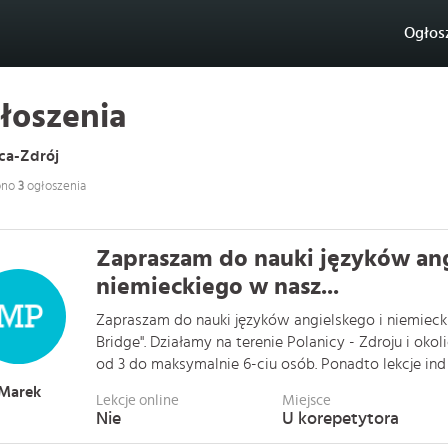
Ogłos
łoszenia
ca-Zdrój
ono
3
ogłoszenia
Zapraszam do nauki języków ang
niemieckiego w nasz...
Zapraszam do nauki języków angielskego i niemiecki
Bridge". Działamy na terenie Polanicy - Zdroju i okol
od 3 do maksymalnie 6-ciu osób. Ponadto lekcje ind . 
Marek
Lekcje online
Miejsce
Nie
U korepetytora