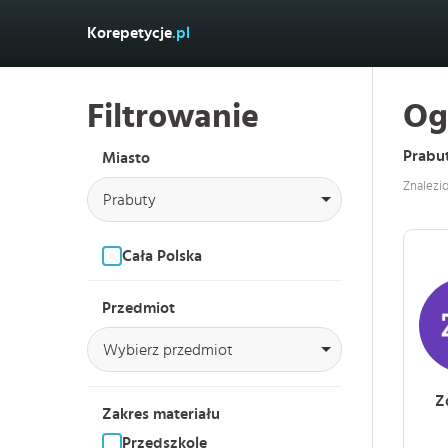
Korepetycje
.pl
Filtrowanie
Og
Prabu
Miasto
Znalezi
Prabuty
Cała Polska
Przedmiot
Wybierz przedmiot
Z
Zakres materiału
Przedszkole