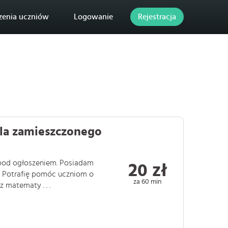
zenia uczniów
Logowanie
Rejestracja
ila zamieszczonego
 pod ogłoszeniem. Posiadam
20 zł
i. Potrafię pomóc uczniom o
za 60 min
matematy . . .