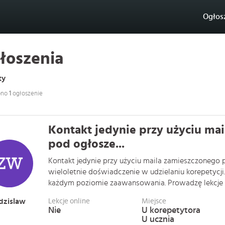
Ogłos
łoszenia
ty
ono
1
ogłoszenie
Kontakt jedynie przy użyciu ma
pod ogłosze...
Kontakt jedynie przy użyciu maila zamieszczonego
wieloletnie doświadczenie w udzielaniu korepetycj
każdym poziomie zaawansowania. Prowadzę lekcje z 
dzislaw
Lekcje online
Miejsce
Nie
U korepetytora
U ucznia