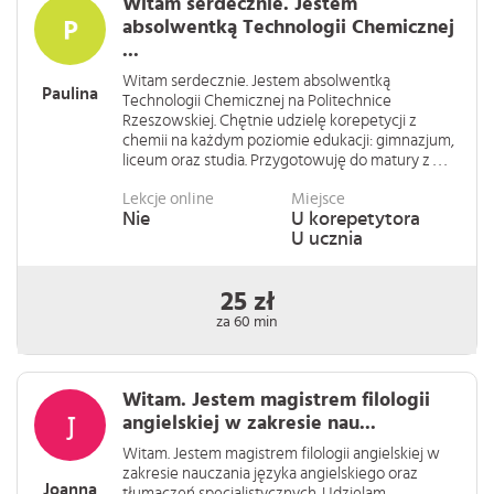
Witam serdecznie. Jestem
absolwentką Technologii Chemicznej
...
Witam serdecznie. Jestem absolwentką
Paulina
Technologii Chemicznej na Politechnice
Rzeszowskiej. Chętnie udzielę korepetycji z
chemii na każdym poziomie edukacji: gimnazjum,
liceum oraz studia. Przygotowuję do matury z . . .
Lekcje online
Miejsce
Nie
U korepetytora
U ucznia
25 zł
za 60 min
Witam. Jestem magistrem filologii
angielskiej w zakresie nau...
Witam. Jestem magistrem filologii angielskiej w
zakresie nauczania języka angielskiego oraz
Joanna
tłumaczeń specjalistycznych. Udzielam