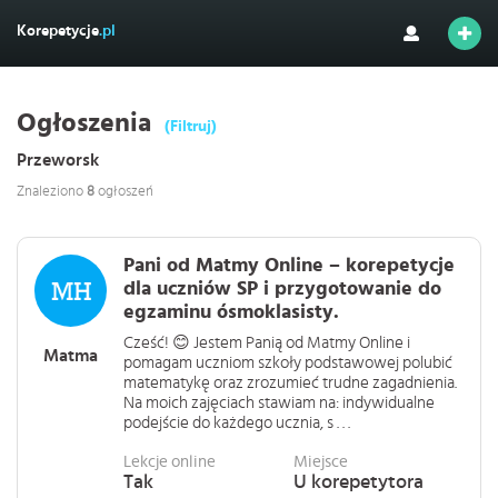
Korepetycje
.pl
Ogłoszenia
(Filtruj)
Przeworsk
Znaleziono
8
ogłoszeń
Pani od Matmy Online – korepetycje
dla uczniów SP i przygotowanie do
egzaminu ósmoklasisty.
Cześć! 😊 Jestem Panią od Matmy Online i
Matma
pomagam uczniom szkoły podstawowej polubić
matematykę oraz zrozumieć trudne zagadnienia.
Na moich zajęciach stawiam na: indywidualne
podejście do każdego ucznia, s . . .
Lekcje online
Miejsce
Tak
U korepetytora