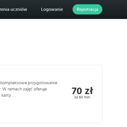
zenia uczniów
Logowanie
Rejestracja
uje kompleksowe przygotowanie
70 zł
. W ramach zajęć oferuje
rty . . .
za 60 min