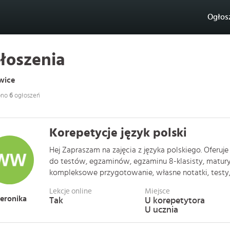
Ogłos
łoszenia
wice
ono
6
ogłoszeń
Korepetycje język polski
Hej Zapraszam na zajęcia z języka polskiego. Ofer
do testów, egzaminów, egzaminu 8-klasisty, matury
kompleksowe przygotowanie, własne notatki, testy, ka
Lekcje online
Miejsce
eronika
Tak
U korepetytora
U ucznia