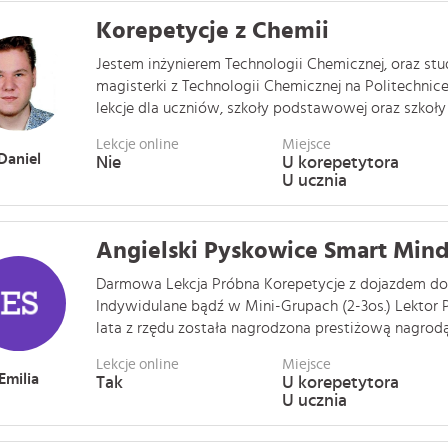
Korepetycje z Chemii
Jestem inżynierem Technologii Chemicznej, oraz st
magisterki z Technologii Chemicznej na Politechnice
lekcje dla uczniów, szkoły podstawowej oraz szkoły śr
Lekcje online
Miejsce
Daniel
Nie
U korepetytora
U ucznia
Angielski Pyskowice Smart Min
Darmowa Lekcja Próbna Korepetycje z dojazdem do
Indywidulane bądź w Mini-Grupach (2-3os.) Lektor P
lata z rzędu została nagrodzona prestiżową nagrodą .
Lekcje online
Miejsce
Emilia
Tak
U korepetytora
U ucznia