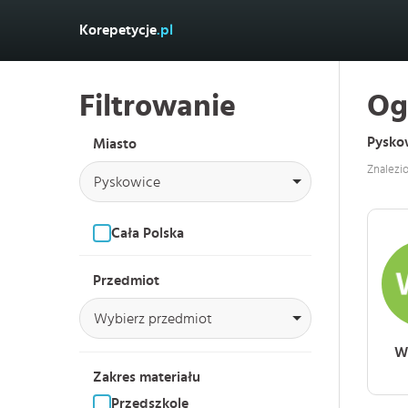
Korepetycje
.pl
Filtrowanie
Og
Pysko
Miasto
Znalezi
Pyskowice
Cała Polska
Przedmiot
Wybierz przedmiot
W
Zakres materiału
Przedszkole