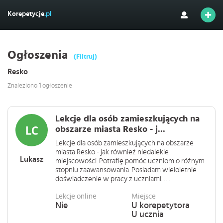
Korepetycje
.pl
Ogłoszenia
(Filtruj)
Resko
Znaleziono
1
ogłoszenie
Lekcje dla osób zamieszkujących na
obszarze miasta Resko - j...
Lekcje dla osób zamieszkujących na obszarze
miasta Resko - jak również niedalekie
Lukasz
miejscowości. Potrafię pomóc uczniom o różnym
stopniu zaawansowania. Posiadam wieloletnie
doświadczenie w pracy z uczniami. . . .
Lekcje online
Miejsce
Nie
U korepetytora
U ucznia