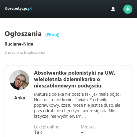
Korepetycje
.pl
Ogłoszenia
(Filtruj)
Ruciane-Nida
Znaleziono
3
ogłoszenia
Absolwentka polonistyki na UW,
wieloletnia dziennikarka o
nieszablonowym podejsciu.
Matura z polaka nie poszła tak, jak miała pójść?
Anka
No cóż - to nie koniec świata. Za chwilę
poprawkowy, czasu może nie jest za dużo, ale
przy odrobinie chęci tym razem się uda. Nie
krzyczę, nie wyśmiewam . . .
Lekcje online
Miejsce
Tak
–